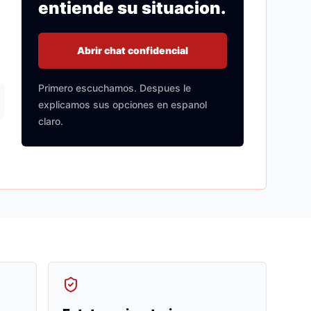
entiende su situacion.
Abrir chat confidencial
Primero escuchamos. Despues le
explicamos sus opciones en espanol
claro.