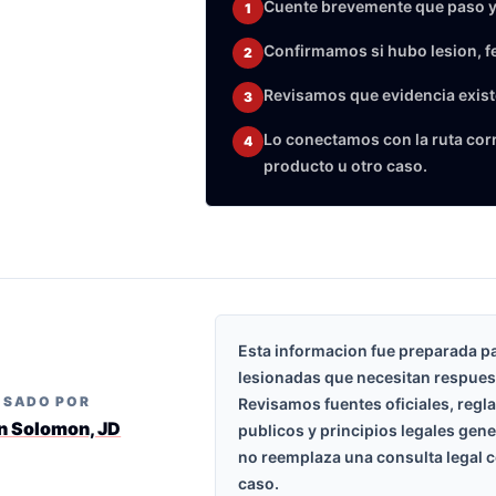
Cuente brevemente que paso y
1
Confirmamos si hubo lesion, f
2
Revisamos que evidencia exist
3
Lo conectamos con la ruta corre
4
producto u otro caso.
Esta informacion fue preparada p
lesionadas que necesitan respues
ISADO POR
Revisamos fuentes oficiales, regl
n Solomon, JD
publicos y principios legales gen
no reemplaza una consulta legal c
caso.