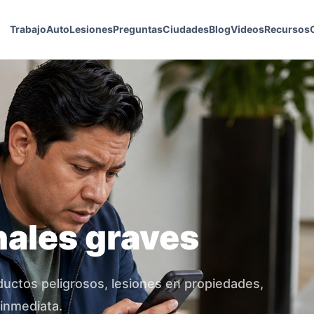
Trabajo
Auto
Lesiones
Preguntas
Ciudades
Blog
Videos
Recursos
nales graves
ductos peligrosos, lesiones en propiedades,
inmediata.