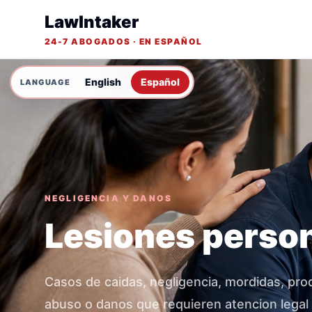
LawIntaker
24-7 ABOGADOS · EN ESPAÑOL
English
Español
NEGLIGENCIA Y DANOS
Lesiones perso
Casos de caidas, negligencia, mordidas, pro
abuso o danos que requieren atencion legal 