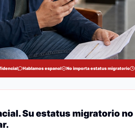
fidencial
Hablamos espanol
No importa estatus migratorio
cial. Su estatus migratorio no
r.