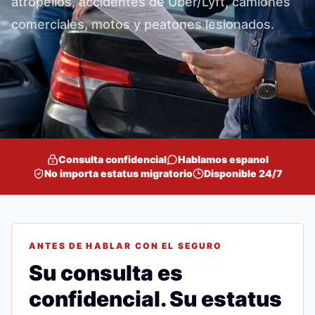
atropellos, accidentes de Uber/Lyft, camiones
comerciales, motos y peatones lesionados.
Consulta confidencial
Hablamos espanol
No importa estatus migratorio
Disponible 24/7
ANTES DE HABLAR CON EL SEGURO
Su consulta es
confidencial. Su estatus