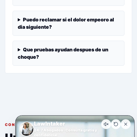
Puedo reclamar si el dolor empeoro al
dia siguiente?
Que pruebas ayudan despues de un
choque?
LawIntaker
CONSULTA GRATUITA Y CONFIDENCIAL
24-7 Abogados · Consulta gratis y
confidencial.