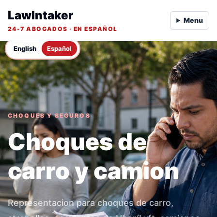
LawIntaker
Menu
24-7 ABOGADOS · EN ESPAÑOL
English
Español
CHOQUES Y SEGUROS
Choques de
carro y camion
Representacion para choques de carro,