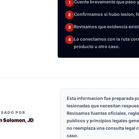
Cuente brevemente que paso y
1
Confirmamos si hubo lesion, f
2
Revisamos que evidencia exist
3
Lo conectamos con la ruta corre
4
producto u otro caso.
Esta informacion fue preparada p
lesionadas que necesitan respues
ISADO POR
Revisamos fuentes oficiales, regl
n Solomon, JD
publicos y principios legales gen
no reemplaza una consulta legal c
caso.