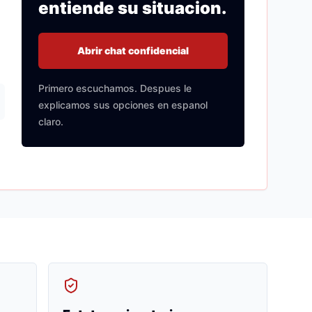
entiende su situacion.
Abrir chat confidencial
Primero escuchamos. Despues le
explicamos sus opciones en espanol
claro.