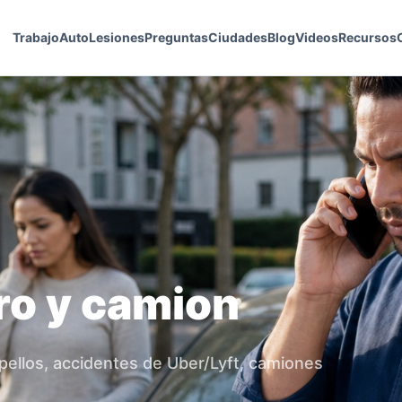
Trabajo
Auto
Lesiones
Preguntas
Ciudades
Blog
Videos
Recursos
ro y camion
pellos, accidentes de Uber/Lyft, camiones