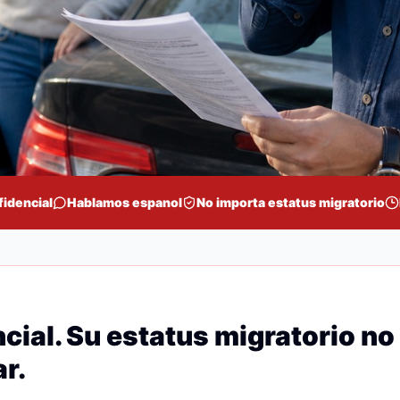
fidencial
Hablamos espanol
No importa estatus migratorio
cial. Su estatus migratorio no
r.