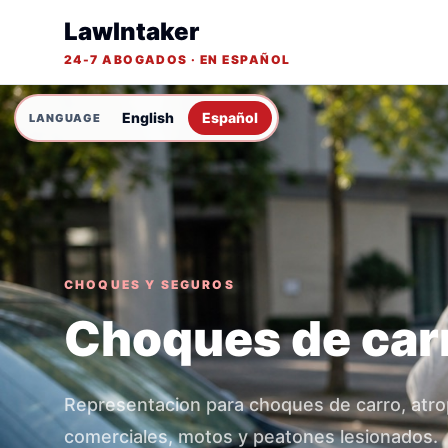
LawIntaker
24-7 ABOGADOS · EN ESPAÑOL
English
Español
CHOQUES Y SEGUROS
Choques de car
Representacion para choques de carro, atro
comerciales, motos y peatones lesionados.