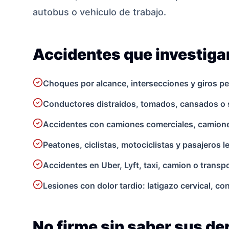
autobus o vehiculo de trabajo.
Accidentes que investig
Choques por alcance, intersecciones y giros pe
Conductores distraidos, tomados, cansados o 
Accidentes con camiones comerciales, camionet
Peatones, ciclistas, motociclistas y pasajeros 
Accidentes en Uber, Lyft, taxi, camion o transpo
Lesiones con dolor tardio: latigazo cervical, c
No firme sin saber sus d