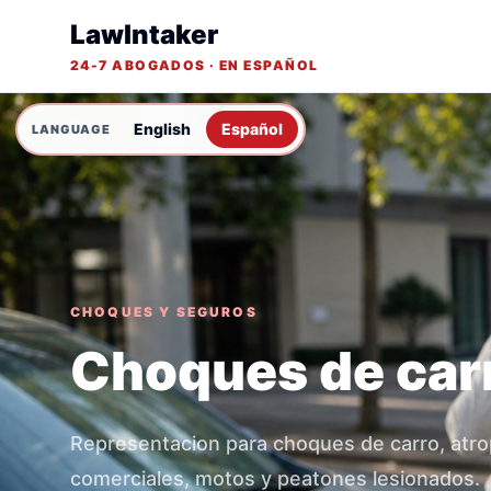
LawIntaker
24-7 ABOGADOS · EN ESPAÑOL
English
Español
CHOQUES Y SEGUROS
Choques de car
Representacion para choques de carro, atro
comerciales, motos y peatones lesionados.