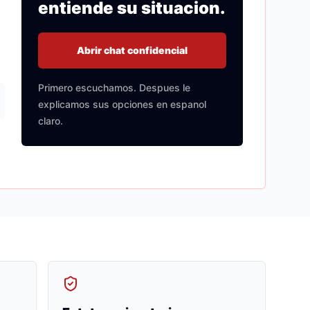
entiende su situacion.
Abrir chat confidencial
Primero escuchamos. Despues le
explicamos sus opciones en espanol
claro.