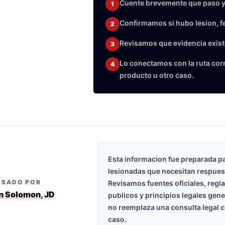
Cuente brevemente que paso y
1
Confirmamos si hubo lesion, f
2
Revisamos que evidencia exist
3
Lo conectamos con la ruta corre
4
producto u otro caso.
Esta informacion fue preparada p
lesionadas que necesitan respues
ISADO POR
Revisamos fuentes oficiales, regl
n Solomon, JD
publicos y principios legales gen
no reemplaza una consulta legal c
caso.