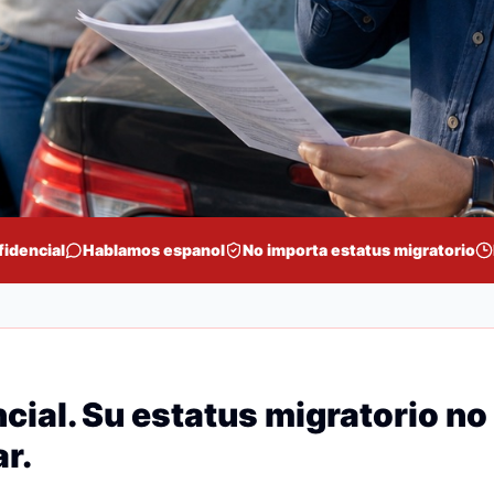
fidencial
Hablamos espanol
No importa estatus migratorio
cial. Su estatus migratorio no
r.