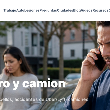
Trabajo
Auto
Lesiones
Preguntas
Ciudades
Blog
Videos
Recursos
ro y camion
pellos, accidentes de Uber/Lyft, camiones