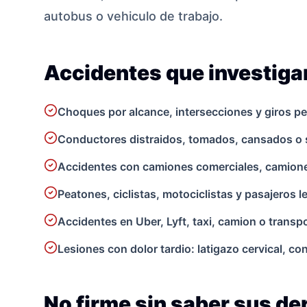
autobus o vehiculo de trabajo.
Accidentes que investig
Choques por alcance, intersecciones y giros pe
Conductores distraidos, tomados, cansados o 
Accidentes con camiones comerciales, camionet
Peatones, ciclistas, motociclistas y pasajeros 
Accidentes en Uber, Lyft, taxi, camion o transpo
Lesiones con dolor tardio: latigazo cervical, c
No firme sin saber sus d